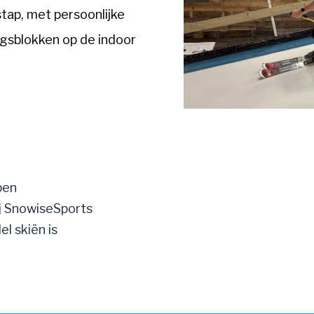
tap, met persoonlijke
ingsblokken op de indoor
pen
ij SnowiseSports
l skiën is