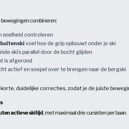
eze bewegingen combineren:
en snelheid controleren
 buitenski
voel hoe de grip opbouwt onder je ski
ide ski’s parallel door de bocht glijden
t is afgerond
ht actief en soepel over te brengen naar de bergski
korte, duidelijke correcties, zodat je de juiste beweg
ts
ten actieve skitijd
, met maximaal drie cursisten per baan.