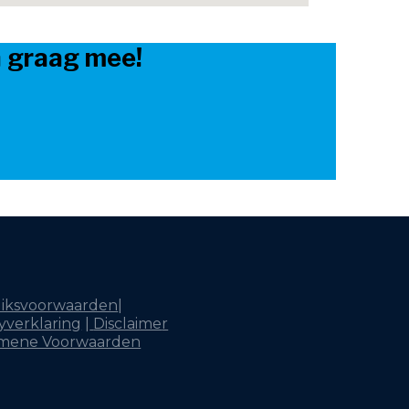
n graag mee!
iksvoorwaarden
|
yverklaring
|
Disclaime
r
mene Voorwaarden