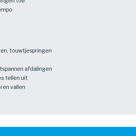
ingen toe
tempo
gen, touwtjespringen
ontspannen afdalingen
es tellen uit
eren vallen