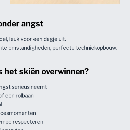
zonder angst
l, leuk voor een dagje uit.
ante omstandigheden, perfecte techniekopbouw.
ns het skiën overwinnen?
 angst serieus neemt
of een rolbaan
l
succesmomenten
tempo respecteren