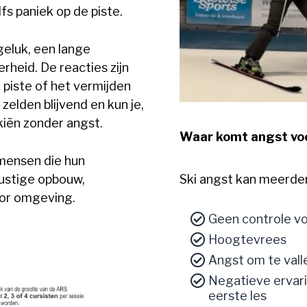
fs paniek op de piste.
geluk, een lange
heid. De reacties zijn
 piste of het vermijden
 zelden blijvend en kun je,
kiën zonder angst.
Waar komt angst vo
 mensen die hun
Ski angst kan meerde
rustige opbouw,
oor omgeving.
Geen controle voe
Hoogtevrees
Angst om te vall
Negatieve ervari
eerste les