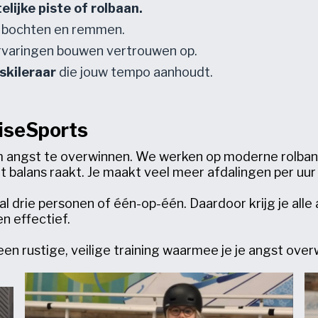
lijke piste of rolbaan.
, bochten en remmen.
varingen bouwen vertrouwen op.
 skileraar
die jouw tempo aanhoudt.
wiseSports
om angst te overwinnen. We werken op moderne rolban
uit balans raakt. Je maakt veel meer afdalingen per uu
 drie personen of één-op-één. Daardoor krijg je alle
en effectief.
 een rustige, veilige training waarmee je je angst over