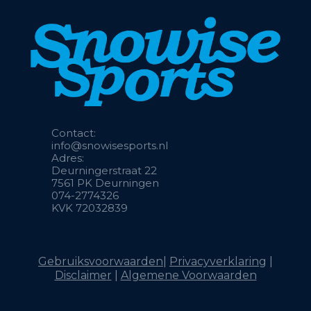
Contact:
info@snowisesports.n
l
Adres:
Deurningerstraat 22
7561 PK Deurningen
074-2774326
KVK 72032839
Gebruiksvoorwaarden
|
Privacyverklaring
|
Disclaime
r
|
Algemene Voorwaarden