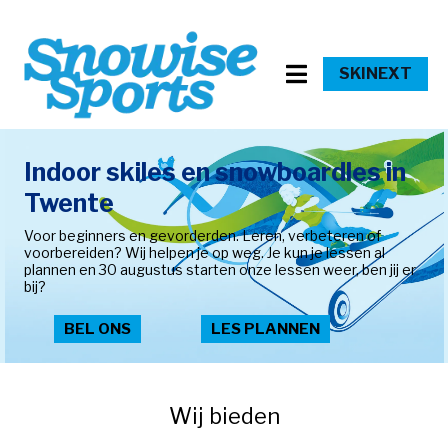
SKINEXT
Indoor skiles en snowboardles in
Twente
Voor beginners en gevorderden. Leren, verbeteren of
voorbereiden? Wij helpen je op weg. Je kun je lessen al
plannen en 30 augustus starten onze lessen weer, ben jij er
bij?
BEL ONS
LES PLANNEN
Wij bieden