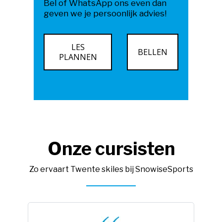
leraren
Bel of WhatsApp ons even dan
Door deze afwisseling blijft je
geven we je persoonlijk advies!
Flexibele lesplanning
concentratie hoog en haal je meer
progressie in minder tijd. Precies
LES
daarom werken we op deze manier:
BELLEN
PLANNEN
kort, krachtig en super leerzaam.
Onze cursisten
Zo ervaart Twente skiles bij SnowiseSports